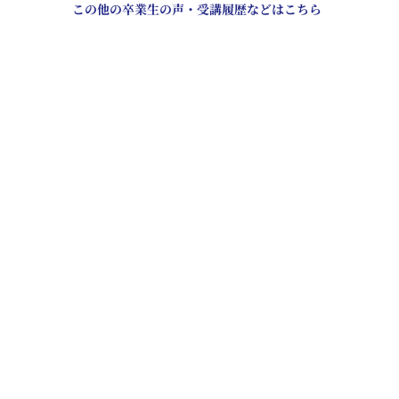
この他の卒業生の声・受講履歴などはこちら
三浦 涼晴 さん
❀ 東京大学文科1類
本郷高等学校卒