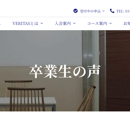
受付中の申込
TEL: 03
ム
VERITASとは
入会案内
コース案内
お
卒業生の声