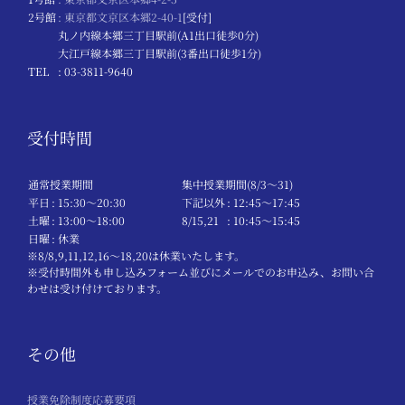
2号館
: 東京都文京区本郷2-40-1
[受付]
丸ノ内線本郷三丁目駅前(A1出口徒歩0分)
大江戸線本郷三丁目駅前(3番出口徒歩1分)
TEL
: 03-3811-9640
受付時間
通常授業期間
集中授業期間(8/3～31)
平日
: 15:30〜20:30
下記以外
: 12:45〜17:45
土曜
: 13:00〜18:00
8/15,21
: 10:45〜15:45
日曜
: 休業
※8/8,9,11,12,16～18,20は休業いたします。
※受付時間外も申し込みフォーム並びにメールでのお申込み、お問い合
わせは受け付けております。
その他
授業免除制度応募要項