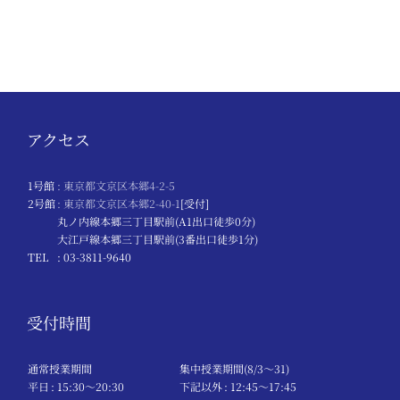
アクセス
1号館
: 東京都文京区本郷4-2-5
2号館
: 東京都文京区本郷2-40-1
[受付]
丸ノ内線本郷三丁目駅前(A1出口徒歩0分)
大江戸線本郷三丁目駅前(3番出口徒歩1分)
TEL
: 03-3811-9640
受付時間
通常授業期間
集中授業期間(8/3～31)
平日
: 15:30〜20:30
下記以外
: 12:45〜17:45