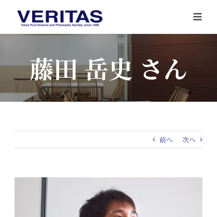
Skip
to
Togg
content
Navi
藤田 岳史 さん
前へ
次へ