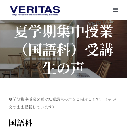
Skip
to
Togg
content
Navi
夏学期集中授業
（国語科）受講
生の声
夏学期集中授業を受けた受講生の声をご紹介します。（※ 原
文のまま掲載しています）
国語科