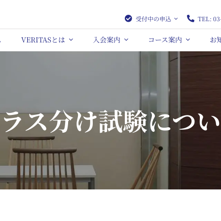
受付中の申込
TEL: 03
ム
VERITASとは
入会案内
コース案内
お
ラス分け試験につ