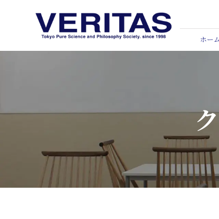
Skip
to
content
ホー
ク