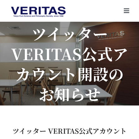
Skip
to
Togg
content
Navi
ツイッター
VERITAS公式ア
カウント開設の
お知らせ
ツイッター VERITAS公式アカウント