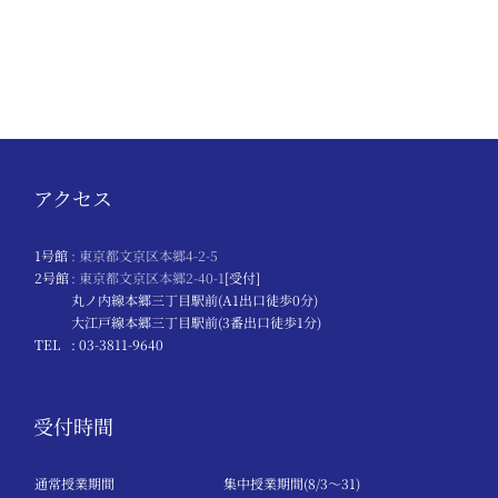
アクセス
1号館
: 東京都文京区本郷4-2-5
2号館
: 東京都文京区本郷2-40-1
[受付]
丸ノ内線本郷三丁目駅前(A1出口徒歩0分)
大江戸線本郷三丁目駅前(3番出口徒歩1分)
TEL
: 03-3811-9640
受付時間
通常授業期間
集中授業期間(8/3～31)