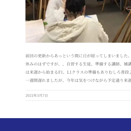
前回の更新からあっという間に日が経ってしまいました
休みのはずですが、、自習する生徒、準備する講師、補
は来週から始まるF1、L1クラスの準備もありむしろ普
一週間遅れましたが、今年は気をつけながら予定通り来
2021年3月7日