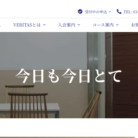
受付中の申込
TEL: 03
ム
VERITASとは
入会案内
コース案内
お
今日も今日とて