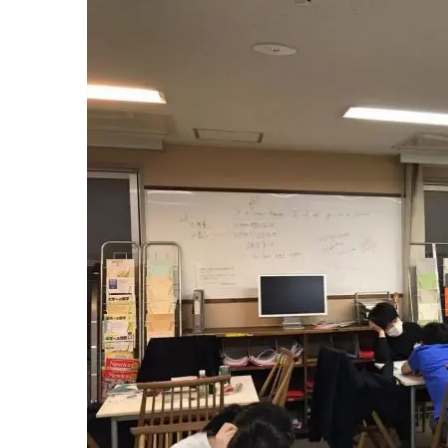
View
Larger
Image