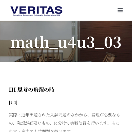
Skip
to
Togg
content
Navi
math_u4u3_03
III 思考の飛躍の時
[U4]
実際に近年出題された入試問題のなかから、論理が必要なも
の、発想が必要なもの、に分けて実戦演習を行います。主に
東大・京大の入試問題を扱います。