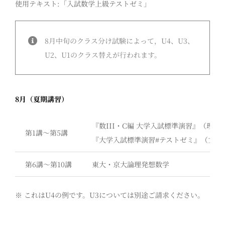
使用テキスト:「入試数学上級テストゼミ」
8月中旬のクラス分け試験によって，U4、U3、
U2、U1のクラス替えが行われます。
8月（夏期講習）
『数III・C編 大学入試標準演習』（理系
第1講〜第5講
『大学入試標準演習#テストゼミ』（文系
第6講〜第10講
東大・京大論理発想数学
※ これはU4の例です。U3については別途ご請求ください。