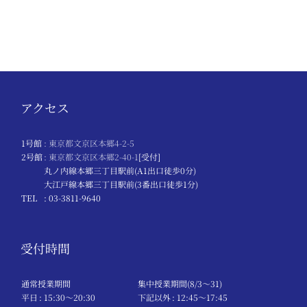
アクセス
1号館
: 東京都文京区本郷4-2-5
2号館
: 東京都文京区本郷2-40-1
[受付]
丸ノ内線本郷三丁目駅前(A1出口徒歩0分)
大江戸線本郷三丁目駅前(3番出口徒歩1分)
TEL
: 03-3811-9640
受付時間
通常授業期間
集中授業期間(8/3～31)
平日
: 15:30〜20:30
下記以外
: 12:45〜17:45