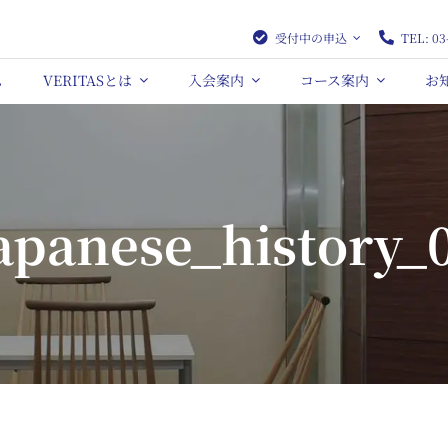
受付中の申込
TEL: 03
ム
VERITASとは
入会案内
コース案内
お
apanese_history_