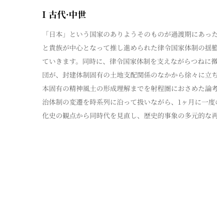
I 古代·中世
「日本」という国家のありようそのものが過渡期にあっ
と貴族が中心となって推し進められた律令国家体制の揺
ていきます。同時に、律令国家体制を支えながらつねに
団が、封建体制固有の土地支配関係のなかから徐々に立
本固有の精神風土の形成理解までを射程圏におさめた論
治体制の変遷を時系列に沿って扱いながら、1ヶ月に一度
化史の観点から同時代を見直し、歴史的事象の多元的な