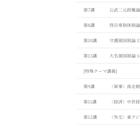
第7講
公武二元政権
第8講
得宗専制体制
第10講
守護領国制論
1
第13講
大名領国制論
1
[特殊テーマ講義]
第9講
〈軍事〉南北
第11講
〈経済〉中世
第12講
〈外交〉東アジ