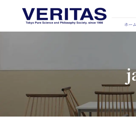
Skip
to
content
ホー
j