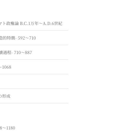
マト政権論
B.C.1万年〜A.D.6世紀
構造的特徴-
592〜710
崩壊過程-
710〜887
〜1068
の形成
68〜1180