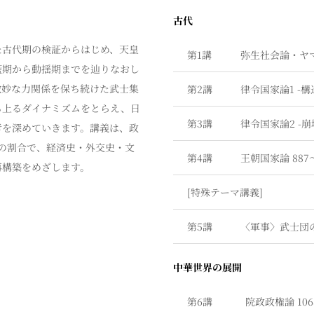
古代
た古代期の検証からはじめ、天皇
第1講
弥生社会論・ヤ
籃期から動揺期までを辿りなおし
微妙な力関係を保ち続けた武士集
第2講
律令国家論1 -
ち上るダイナミズムをとらえ、日
第3講
律令国家論2 -
考を深めていきます。講義は、政
の割合で、経済史・外交史・文
第4講
王朝国家論
887
再構築をめざします。
[特殊テーマ講義]
第5講
〈軍事〉武士団
中華世界の展開
第6講
院政政権論
10