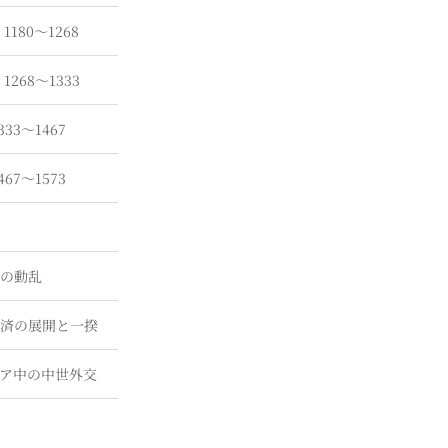
論
1180〜1268
論
1268〜1333
333〜1467
467〜1573
朝の動乱
経済の展開と一揆
ア中の中世外交