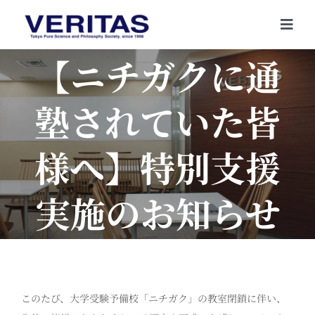
Skip
to
Togg
content
Navi
【ニチガクに通
塾されていた皆
様へ】特別支援
実施のお知らせ
このたび、大学受験予備校「ニチガク」の教室閉鎖に伴い、