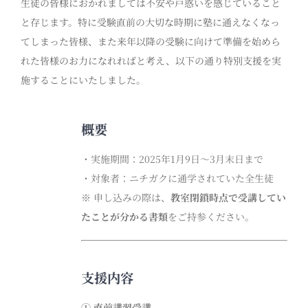
生徒の皆様におかれましては不安や戸惑いを感じ
ていること
と存じます。
特に
受験直前の大切な時期に塾に通えなくなっ
てしまった皆様
、また来年以降の受験に
向けて準備を始めら
れた皆様のお力に
なれればと考え、以下の通り特別支援を実
施
する
ことに
いた
しました。
概要
・
実施期間：
2025
年
1
月
9
日〜
3
月末日まで
・対象者：ニチガクに通学されていた全生徒
※ 申し込みの際は、
教室閉鎖時点で受講してい
たことが分かる書類
をご持参ください。
支援内容
① 直前講習受講