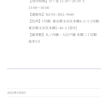
【
受
付時間
】
月〜金
15:30
〜
20:30
土
13:00
〜
18:00
【連絡先】
Tel 03
–
3811
–
9640
【住所】
1
号館
:
東京都文京区本郷
4
–
2
–
5
2
号館
:
東京都文京区本郷
2
–
40
–
1 [
受付
]
【最寄駅】
丸ノ内線
・大江戸線
本郷三丁目駅
徒歩
1
分
2025年1月8日