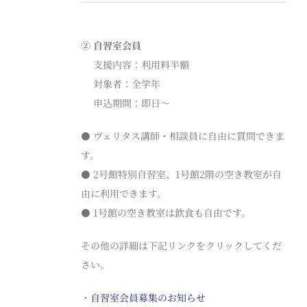
②
自習室会員
支援内容：利用料半額
対象者：全学年
申込期間：即日〜
⚫ ヴェリタス講師
・相談員
に
自由に
質問でき
ま
す。
⚫
2
号館特別自習室、
1
号館
2
階の空き教室が自
由に利用できます。
⚫
1
号館の空き教室は飲食も自由です。
その他の詳細は下記リンクをクリックしてくだ
さい。
・
自習室会員募集のお知らせ