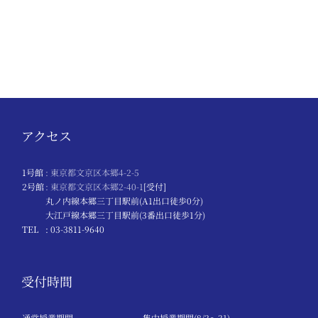
アクセス
1号館
: 東京都文京区本郷4-2-5
2号館
: 東京都文京区本郷2-40-1
[受付]
丸ノ内線本郷三丁目駅前(A1出口徒歩0分)
大江戸線本郷三丁目駅前(3番出口徒歩1分)
TEL
: 03-3811-9640
受付時間
通常授業期間
集中授業期間(8/3～31)