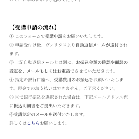
【受講申請の流れ】
①
このフォームで
受講申請
をお願いいたします。
②
申請受付け後、ヴェリタスより
自動返信メールが送付
され
ます。
③
上記自動返信メールとは別に、
お振込金額の確認や面談の
設定を、メールもしくはお電話
でさせていただきます。
④
指定の銀行口座へ、
受講費用のお振込
をお願いいたしま
す。現金でのお支払いはできません。ご了承ください。
⑤
④で銀行振込を選択された場合は、下記メールアドレス宛
に
振込明細書をご提出
いただきます。
⑥
受講認定のメールを送付
いたします。
詳しくは
こちら
お願いします。