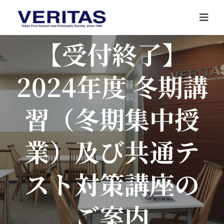
Skip
to
Togg
content
Navi
【受付終了】
2024年度 冬期講
習（冬期集中授
業）及び共通テ
スト対策講座の
ご案内