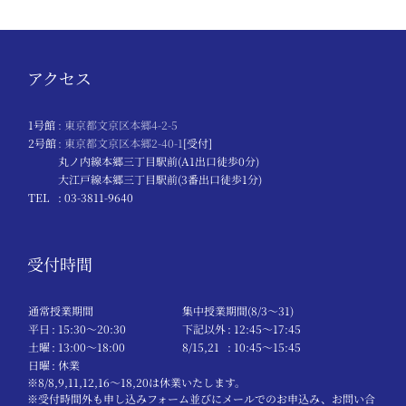
アクセス
1号館
: 東京都文京区本郷4-2-5
2号館
: 東京都文京区本郷2-40-1
[受付]
丸ノ内線本郷三丁目駅前(A1出口徒歩0分)
大江戸線本郷三丁目駅前(3番出口徒歩1分)
TEL
: 03-3811-9640
受付時間
通常授業期間
集中授業期間(8/3～31)
平日
: 15:30〜20:30
下記以外
: 12:45〜17:45
土曜
: 13:00〜18:00
8/15,21
: 10:45〜15:45
日曜
: 休業
※8/8,9,11,12,16～18,20は休業いたします。
※受付時間外も申し込みフォーム並びにメールでのお申込み、お問い合