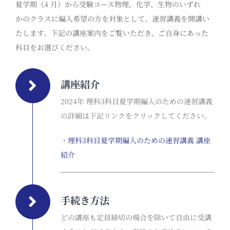
夏
学期（
4
月）から
受験コース
物理、化学、生物
のいずれ
か
のクラスに編入希望の方を対象として、速習講義を開講い
たします。
下記の講座案内をご覧いただき、ご自身にあった
科目をお選びください。
講座紹介
2024年 理科3科目夏学期編入のための速習講義
の詳細は下記リンクをクリックしてください。
・
理科3科目夏学期編入のための
速
習
講義
講座
紹介
手続き方法
どの講座も定員締切の場合を除いて自由に受講