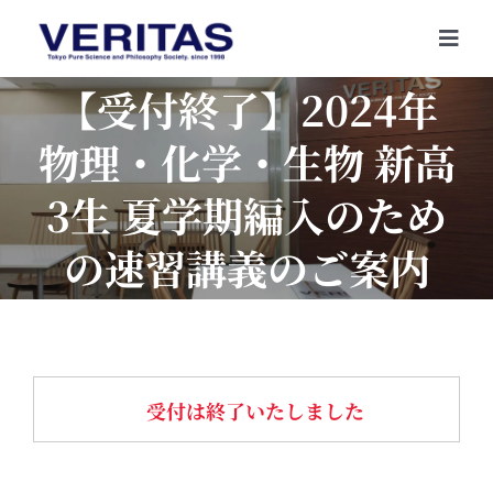
Skip
to
Togg
content
Navi
【受付終了】2024年
ホーム
物理・化学・生物 新高
VERITASとは
3生 夏学期編入のため
入会案内
コース案内
の速習講義のご案内
お知らせ
卒業生・受講生の声
内部生専用
受付は終了いたしました
資料請求・お問い合わせ
よくあるご質問