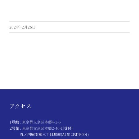
2024年2月26日
アクセス
1号館
: 東京都文京区本郷4-2-5
2号館
: 東京都文京区本郷2-40-1
[受付]
丸ノ内線本郷三丁目駅前(A1出口徒歩0分)