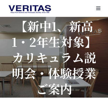
Skip
to
Togg
content
Navi
【新中1、新高
1・2年生対象】
カリキュラム説
明会・体験授業
ご案内