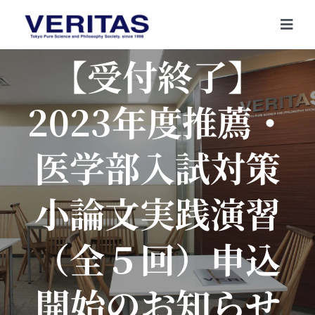
Skip
to
Togg
content
Navi
【受付終了】
2023年度推薦・
医学部入試対策
小論文実践演習
（全５回）申込
開始のお知らせ