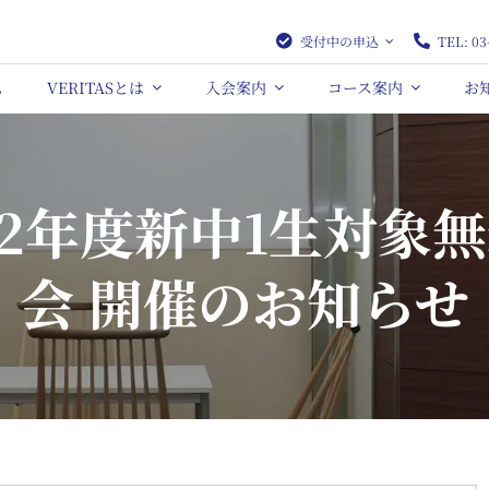
受付中の申込
TEL: 03
ム
VERITASとは
入会案内
コース案内
お
22年度新中1生対象
会 開催のお知らせ