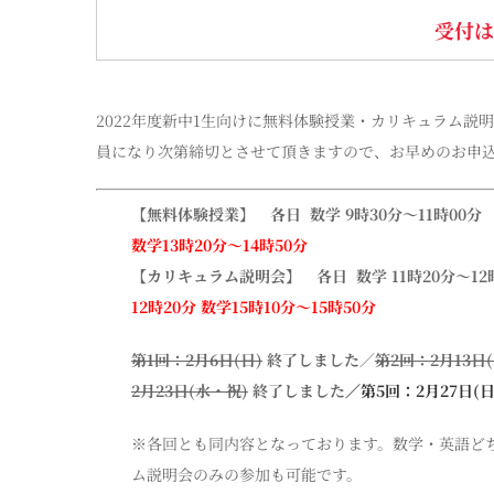
受付
2022年度新中1生向けに無料体験授業・カリキュラム
員になり次第締切とさせて頂きますので、お早めのお申
【無料体験授業】
各日
数学 9時30分〜11時00分
数学13時20分〜14時50分
【カリキュラム説明会】
各日
数学 11時20分〜1
12時20分 数学15時10分〜15時50分
第1回：2月6日(日)
終了しました／
第2回：2月13日(
2月23日(水・祝)
終了しました
／
第5回：2月27日(日
※各回とも同内容となっております。数学・英語ど
ム説明会のみの参加も可能です。