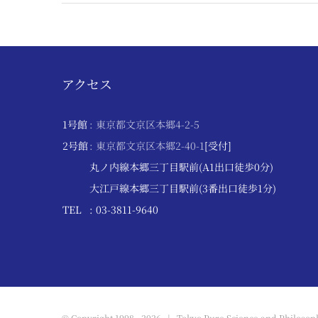
アクセス
1号館
: 東京都文京区本郷4-2-5
2号館
: 東京都文京区本郷2-40-1
[受付]
丸ノ内線本郷三丁目駅前(A1出口徒歩0分)
大江戸線本郷三丁目駅前(3番出口徒歩1分)
TEL
: 03-3811-9640
© Copyright 1998 -
2026 | Tokyo Pure Science and Philosoph