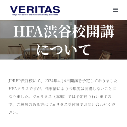
Skip
to
Togg
content
Navi
HFA渋谷校開講
について
JPREP渋谷校にて、2024年4月6日開講を予定しておりました
HFAクラスですが、諸事情により今年度は開講しないことに
なりました。ヴェリタス（本郷）では予定通り行いますの
で、ご興味のある方はヴェリタス受付までお問い合わせくだ
さい。