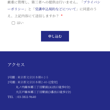
厳重に管理し、第三者への提供は行いません。「
プライバシ
ーポリシー
」と「
受講申込規約などについて
」に同意のう
え、上記内容にて送信しますか？
*
はい
アクセス
1号館
: 東京都文京区本郷4-2-5
2号館
: 東京都文京区本郷2-40-1
[受付]
丸ノ内線本郷三丁目駅前(A1出口徒歩0分)
大江戸線本郷三丁目駅前(3番出口徒歩1分)
TEL
: 03-3811-9640