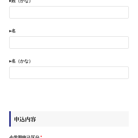
▸姓（かな）
▸名
▸名（かな）
申込内容
今学期申込区分
*