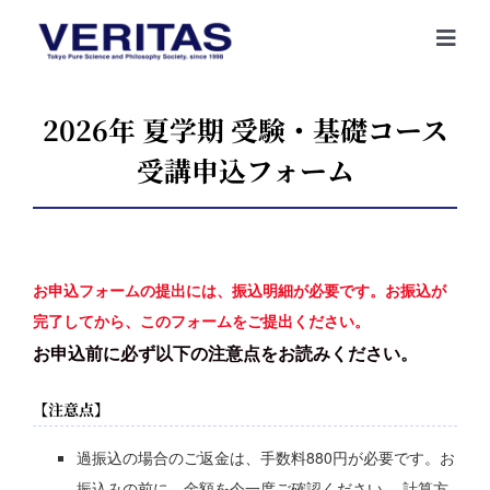
Skip
to
Togg
content
Navi
ホーム
2026年 夏学期 受験・基礎コース
VERITASとは
受講申込フォーム
入会案内
コース案内
お申込フォームの提出には、振込明細が必要です。お振込が
お知らせ
完了してから、このフォームをご提出ください。
卒業生・受講生の声
お申込前に必ず以下の注意点をお読みください。
内部生専用
【注意点】
資料請求・お問い合わせ
過振込の場合のご返金は、手数料880円が必要です。お
よくあるご質問
振込みの前に、金額を今一度ご確認ください。
計算方