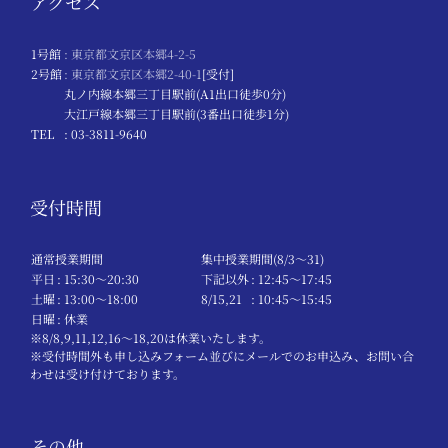
アクセス
1号館
: 東京都文京区本郷4-2-5
2号館
: 東京都文京区本郷2-40-1
[受付]
丸ノ内線本郷三丁目駅前(A1出口徒歩0分)
大江戸線本郷三丁目駅前(3番出口徒歩1分)
TEL
: 03-3811-9640
受付時間
通常授業期間
集中授業期間(8/3～31)
平日
: 15:30〜20:30
下記以外
: 12:45〜17:45
土曜
: 13:00〜18:00
8/15,21
: 10:45〜15:45
日曜
: 休業
※8/8,9,11,12,16～18,20は休業いたします。
※受付時間外も申し込みフォーム並びにメールでのお申込み、お問い合
わせは受け付けております。
その他