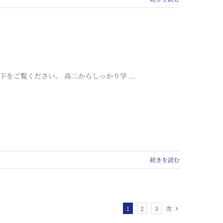
をご覧ください。 高二からしっかり学 ...
続きを読む
次
1
2
3