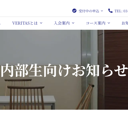
受付中の申込
TEL: 03
ム
VERITASとは
入会案内
コース案内
お
内部生向けお知ら