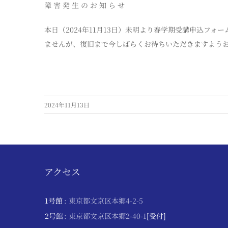
障 害 発 生 の お 知 ら せ
本日（2024年11月13日）未明より春学期受講申込フ
ませんが、復旧まで今しばらくお待ちいただきますよう
2024年11月13日
アクセス
1号館
: 東京都文京区本郷4-2-5
2号館
: 東京都文京区本郷2-40-1
[受付]