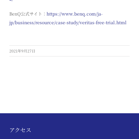
BenQ公式サイト：
https://www.benq.com/ja-
jp/business/resource/case-study/veritas-free-trial.html
2021年9月27日
アクセス