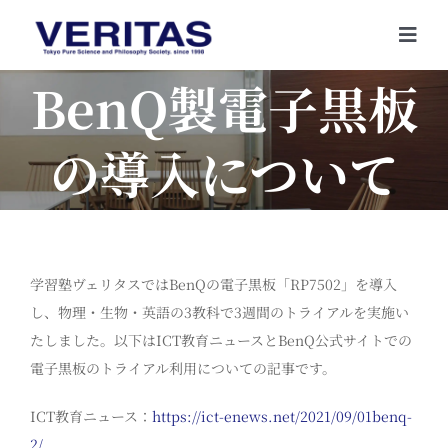
Skip
to
Togg
content
Navi
BenQ製電子黒板
の導入について
学習塾ヴェリタスではBenQの電子黒板「RP7502」を導入
し、物理・生物・英語の3教科で3週間のトライアルを実施い
たしました。以下はICT教育ニュースとBenQ公式サイトでの
電子黒板のトライアル利用についての記事です。
ICT教育ニュース：
https://ict-enews.net/2021/09/01benq-
2/