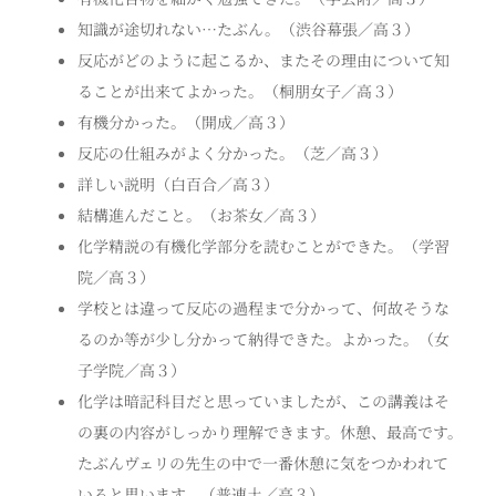
知識が途切れない…たぶん。（渋谷幕張／高３）
反応がどのように起こるか、またその理由について知
ることが出来てよかった。（桐朋女子／高３）
有機分かった。（開成／高３）
反応の仕組みがよく分かった。（芝／高３）
詳しい説明（白百合／高３）
結構進んだこと。（お茶女／高３）
化学精説の有機化学部分を読むことができた。（学習
院／高３）
学校とは違って反応の過程まで分かって、何故そうな
るのか等が少し分かって納得できた。よかった。（女
子学院／高３）
化学は暗記科目だと思っていましたが、この講義はそ
の裏の内容がしっかり理解できます。休憩、最高です。
たぶんヴェリの先生の中で一番休憩に気をつかわれて
いると思います。（普連土／高３）