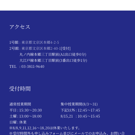
アクセス
1号館
: 東京都文京区本郷4-2-5
2号館
: 東京都文京区本郷2-40-1
[受付]
丸ノ内線本郷三丁目駅前(A1出口徒歩0分)
大江戸線本郷三丁目駅前(3番出口徒歩1分)
TEL
: 03-3811-9640
受付時間
通常授業期間
集中授業期間(8/3～31)
平日
: 15:30〜20:30
下記以外
: 12:45〜17:45
土曜
: 13:00〜18:00
8/15,21
: 10:45〜15:45
日曜
: 休業
※8/8,9,11,12,16～18,20は休業いたします。
※受付時間外も申し込みフォーム並びにメールでのお申込み、お問い合