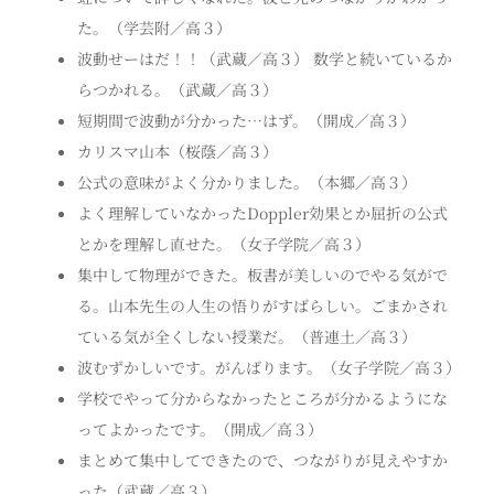
た。（学芸附／高３）
波動せーはだ！！（武蔵／高３） 数学と続いているか
らつかれる。（武蔵／高３）
短期間で波動が分かった…はず。（開成／高３）
カリスマ山本（桜蔭／高３）
公式の意味がよく分かりました。（本郷／高３）
よく理解していなかったDoppler効果とか屈折の公式
とかを理解し直せた。（女子学院／高３）
集中して物理ができた。板書が美しいのでやる気がで
る。山本先生の人生の悟りがすばらしい。ごまかされ
ている気が全くしない授業だ。（普連土／高３）
波むずかしいです。がんばります。（女子学院／高３）
学校でやって分からなかったところが分かるようにな
ってよかったです。（開成／高３）
まとめて集中してできたので、つながりが見えやすか
った（武蔵／高３）