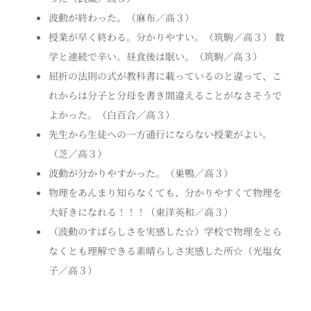
波動が終わった。（麻布／高３）
授業が早く終わる。分かりやすい。（筑駒／高３） 数
学と連続で辛い。昼食後は眠い。（筑駒／高３）
屈折の法則の式が教科書に載っているのと違って、こ
れからは分子と分母を書き間違えることがなさそうで
よかった。（白百合／高３）
先生から生徒への一方通行にならない授業がよい。
（芝／高３）
波動が分かりやすかった。（巣鴨／高３）
物理をあんまり知らなくても、分かりやすくて物理を
大好きになれる！！！（東洋英和／高３）
（波動のすばらしさを実感した☆）学校で物理をとら
なくとも理解できる素晴らしさ実感した所☆（光塩女
子／高３）