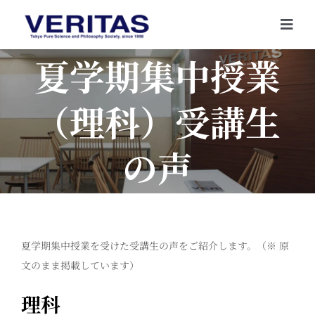
Skip
to
Togg
content
Navi
夏学期集中授業
（理科）受講生
の声
夏学期集中授業を受けた受講生の声をご紹介します。（※ 原
文のまま掲載しています）
理科