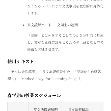
なくなるレベルにまで文法事項を徹底的に身体化
します。
長文読解パート ― 文同士の連関 ―
「読解」とは何をすることなのかを分析的に見直
し、文章を正確に読みとるための土台となる思考
回路を洗練させます。
使用テキスト
「英文法徹底解明」「長文演習精説中級」「認識から自動処
理へ」「Methodology for Listening Stage I」
春学期の授業スケジュール
英文法徹底解明
長文演習精説
認