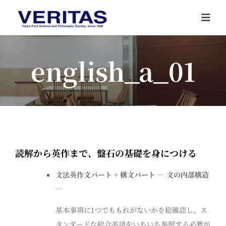
Skip
to
Togg
content
Navi
english_a_01
読解から英作まで、盤石の基礎を身につける
文法英作文パート + 構文パート ― 文の内部構造
―
基本事項に1つでももれがないかを総確認し、ス
タンダードな総合英語をいちいち参照する必要が