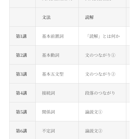
文法
読解
構
第1講
基本前置詞
「読解」とは何か
b
第2講
基本動詞
文のつながり①
文
第3講
基本五文型
文のつながり②
予
第4講
接続詞
段落のつながり
文
第5講
関係詞
論説文①
文
第6講
不定詞
論説文②
文