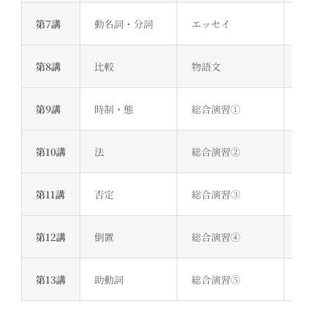
第7講
動名詞・分詞
エッセイ
文
第8講
比較
物語文
予
第9講
時制・態
総合演習①
関
第10講
法
総合演習②
省
第11講
否定
総合演習③
no
第12講
倒置
総合演習④
並
第13講
助動詞
総合演習⑤
wo