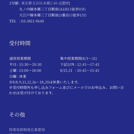
2号館
: 東京都文京区本郷2-40-1
[受付]
丸ノ内線本郷三丁目駅前(A1出口徒歩0分)
大江戸線本郷三丁目駅前(3番出口徒歩1分)
TEL
: 03-3811-9640
受付時間
通常授業期間
集中授業期間(8/3～31)
平日
: 15:30〜20:30
下記以外
: 12:45〜17:45
土曜
: 13:00〜18:00
8/15,21
: 10:45〜15:45
日曜
: 休業
※8/8,9,11,12,16～18,20は休業いたします。
※受付時間外も申し込みフォーム並びにメールでのお申込み、お問い合
わせは受け付けております。
その他
授業免除制度応募要項