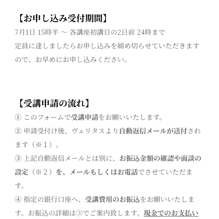
【お申し込み受付期間】
7月1日 15時半 〜 各講座初講日の2日前 24時まで
定員に達しましたらお申し込みを締め切らせていただきます
ので、お早めにお申し込みください。
【受講申請の流れ】
①
このフォームで
受講申請
をお願いいたします。
②
申請受付け後、ヴェリタスより
自動返信メールが送付
され
ます（※１）。
③
上記自動返信メールとは別に、
お振込金額の確認や面談の
設定
（※２）
を、メールもしくはお電話
でさせていただま
す。
④
指定の銀行口座へ、
受講費用のお振込
をお願いいたしま
す。お振込の詳細は③でご案内致します。
現金でのお支払い