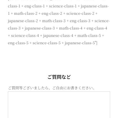
class-1 + eng-class-1 + science-class-1 + japanese-class-
1 + math-class-2 + eng-class-2 + science-class-2 +
japanese-class-2 + math-class-3 + eng-class-3 + science-
class-3 + japanese-class-3 + math-class-4 + eng-class-4
+ science-class-4 + japanese-class-4 + math-class-5 +
eng-class-5 + science-class-5 + japanese-class-5"]
ご質問など
ご質問等ございましたら、ご自由にお書きください。