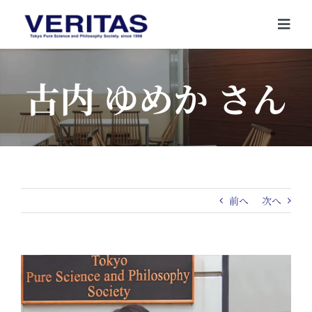
Skip
to
Togg
content
Navi
古内 ゆめか さん
前へ
次へ