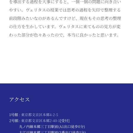
を導出する過程を大事にすると、一個一個の問題に向き合い
やすい。ヴェリタスの授業では思考の過程を矢印で整理する
前段階みたいなのがあるんですけど、現在もその思考の整理
の仕方を生かしています。ヴェリタスに来てものの見方が変
わった部分が色々あったので、本当に良かったと思います。
アクセス
1号館
: 東京都文京区本郷4-2-5
2号館
: 東京都文京区本郷2-40-1
[受付]
丸ノ内線本郷三丁目駅前(A1出口徒歩0分)
大江戸線本郷三丁目駅前(3番出口徒歩1分)