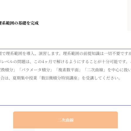
で理系範囲の基礎を完成
月間で理系範囲を導入、演習します。理系範囲の前提知識は一切不要ですが
準レベルの問題は、この4ヶ月で解けるようにすることが十分可能です。
置換積分」「パラメータ積分」「複素数平面」「二次曲線」を中心に扱
場合は、夏期集中授業「数II微積分特別講座」を受講してください。
二次曲線