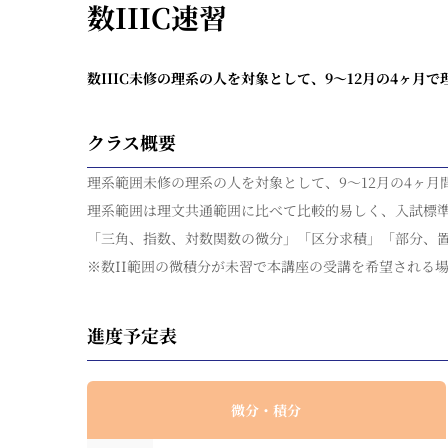
数IIIC速習
数IIIC未修の理系の人を対象として、9～12月の4ヶ月
クラス概要
理系範囲未修の理系の人を対象として、9～12月の4ヶ
理系範囲は理文共通範囲に比べて比較的易しく、入試標
「三角、指数、対数関数の微分」「区分求積」「部分、
※数II範囲の微積分が未習で本講座の受講を希望される
進度予定表
微分・積分