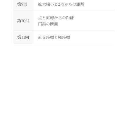
第9回
拡大縮小と2点からの距離
点と直線からの距離
第10回
円錐の断面
第11回
直交座標と極座標
関数、パラメータ微分）