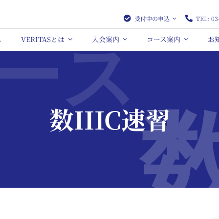
受付中の申込
TEL: 03
ム
VERITASとは
入会案内
コース案内
お
数IIIC速習